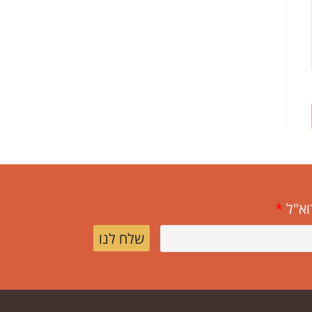
וא"ל
*
שלח לנו