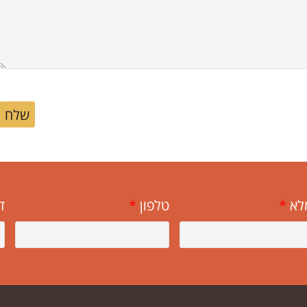
שלח
לא
*
טלפון
*
ד