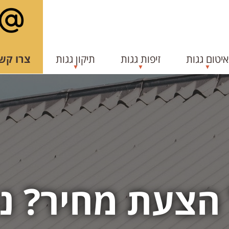
איטום גגות
זיפות גגות
תיקון גגות
צרו קש
הצעת מחיר? נס