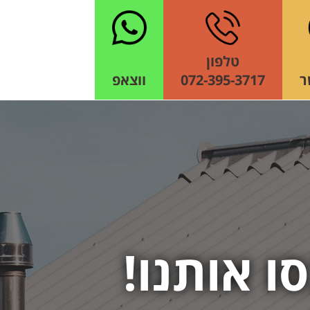
טלפון
ר
072-395-3717
ווצאפ
ו אותנו!