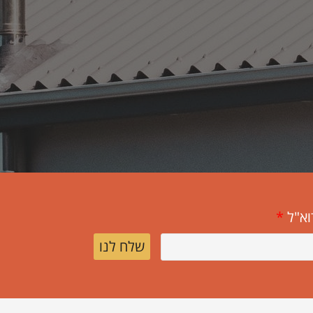
וא"ל
*
שלח לנו