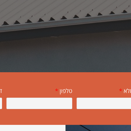
לא
*
טלפון
*
ד