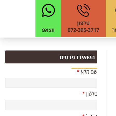
טלפון
ר
072-395-3717
ווצאפ
השאירו פרטים
שם מלא
*
טלפון
*