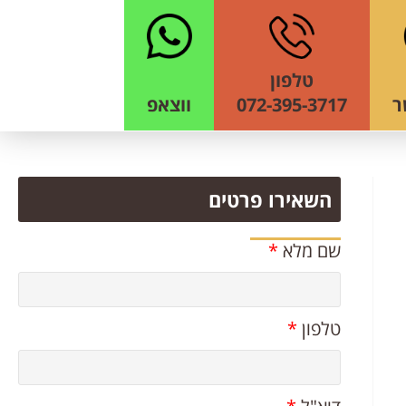
טלפון
ר
072-395-3717
ווצאפ
השאירו פרטים
שם מלא
*
טלפון
*